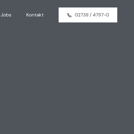
Jobs
Kontakt
02739 / 4797-0
srecht
srecht
recht