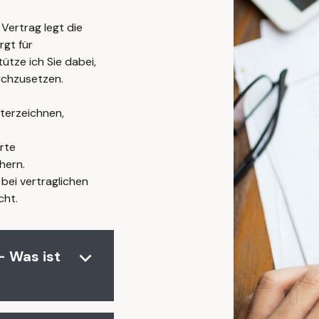
Vertrag legt die
rgt für
ütze ich Sie dabei,
rchzusetzen.
terzeichnen,
rte
hern.
 bei vertraglichen
cht.
– Was ist