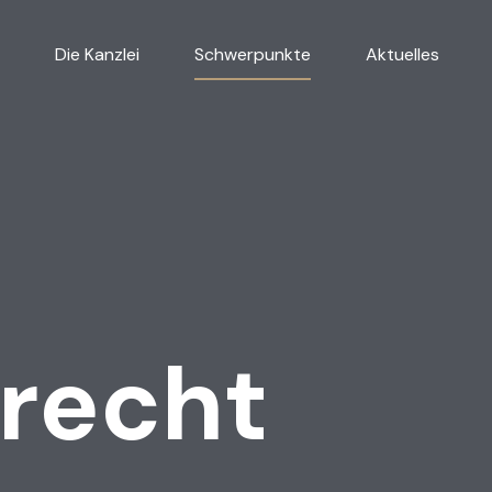
Die Kanzlei
Schwerpunkte
Aktuelles
Steuerstrafrecht
Vertrag
Betriebsprüfung
Verkehr
Jahresabschlüsse
Arbeits
Steuererklärung
recht